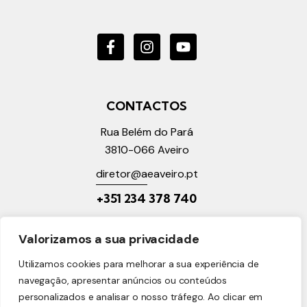
CONTACTOS
Rua Belém do Pará
3810-066
Aveiro
diretor@a
eaveiro.pt
+351 2
34 378 740
LINKS ÚTEIS
Valorizamos a sua privacidade
Política de Privacidade
Utilizamos cookies para melhorar a sua experiência de
Política de Cookies
navegação, apresentar anúncios ou conteúdos
Reclamações Online
personalizados e analisar o nosso tráfego. Ao clicar em