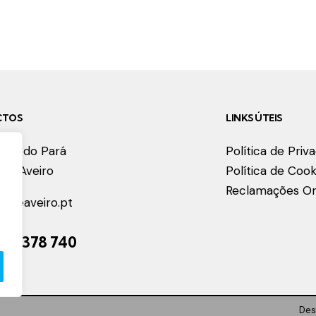
CTOS
LINKS ÚTEIS
lém do Pará
Política de Priv
066
Aveiro
Política de Cook
Reclamações On
r@a
eaveiro.pt
2
34 378 740
Des