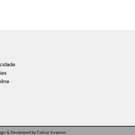
acidade
ies
line
ign & Developed by
Colour Invasion