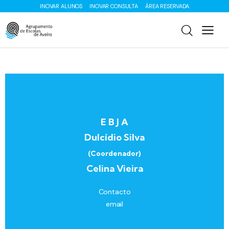
INOVAR ALUNOS
INOVAR CONSULTA
ÁREA RESERVADA
E B J A
Dulcídio Silva
(Coordenador)
Celina Vieira
Contacto
email