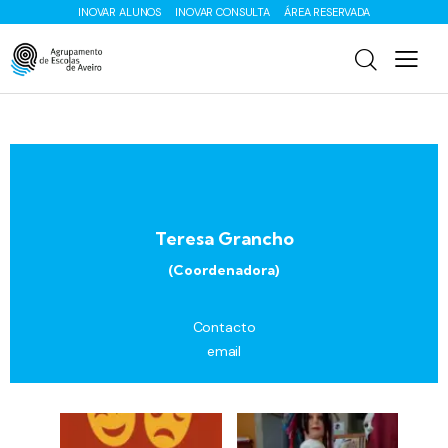
INOVAR ALUNOS
INOVAR CONSULTA
ÁREA RESERVADA
Teresa Grancho
(Coordenadora)
Contacto
email