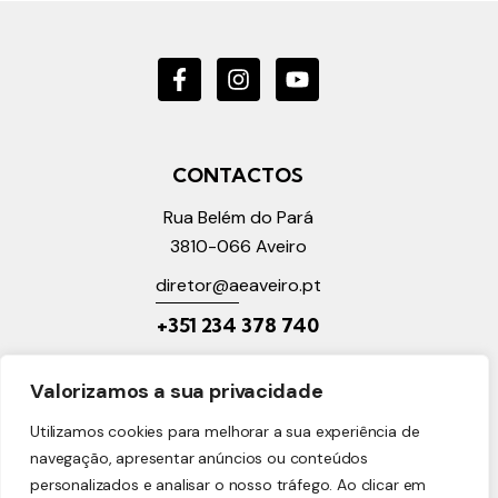
CONTACTOS
Rua Belém do Pará
3810-066
Aveiro
diretor@a
eaveiro.pt
+351 2
34 378 740
LINKS ÚTEIS
Valorizamos a sua privacidade
Política de Privacidade
Utilizamos cookies para melhorar a sua experiência de
Política de Cookies
navegação, apresentar anúncios ou conteúdos
Reclamações Online
personalizados e analisar o nosso tráfego. Ao clicar em