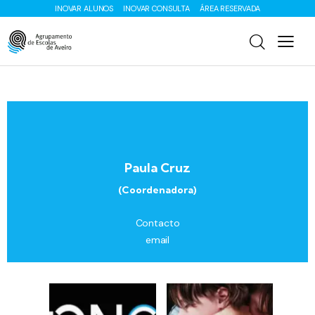
INOVAR ALUNOS
INOVAR CONSULTA
ÁREA RESERVADA
Paula Cruz
(Coordenadora)
Contacto
email