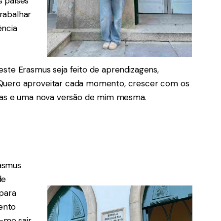
s países
rabalhar
ência
este Erasmus seja feito de aprendizagens,
 Quero aproveitar cada momento, crescer com os
ncias e uma nova versão de mim mesma.
rasmus
de
 para
ento
o-me sair