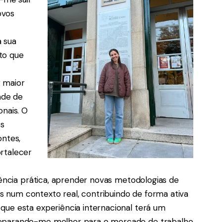
ovos
a sua
ito que
r maior
ade de
onais. O
es
ontes,
ortalecer
riência prática, aprender novas metodologias de
 num contexto real, contribuindo de forma ativa
que esta experiência internacional terá um
preparando-me melhor para o mercado de trabalho