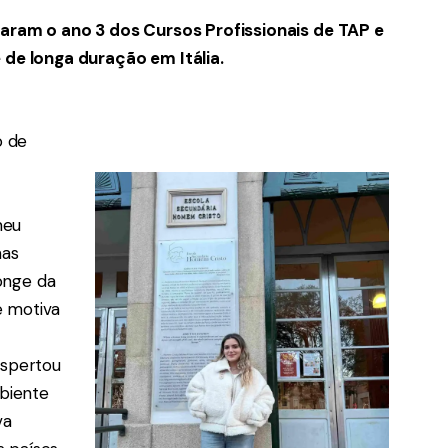
ram o ano 3 dos Cursos Profissionais de TAP e
de longa duração em Itália.
o de
meu
mas
onge da
e motiva
spertou
mbiente
va