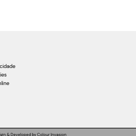
acidade
ies
line
ign & Developed by
Colour Invasion