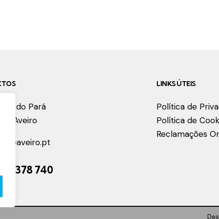
CTOS
LINKS ÚTEIS
lém do Pará
Política de Priv
066
Aveiro
Política de Cook
Reclamações On
r@a
eaveiro.pt
2
34 378 740
Des