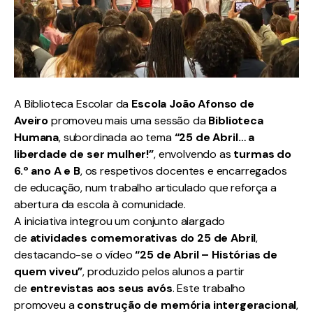
A Biblioteca Escolar da
Escola João Afonso de
Aveiro
promoveu mais uma sessão da
Biblioteca
Humana
, subordinada ao tema
“25 de Abril… a
liberdade de ser mulher!”
, envolvendo as
turmas do
6.º ano A e B
, os respetivos docentes e encarregados
de educação, num trabalho articulado que reforça a
abertura da escola à comunidade.
A iniciativa integrou um conjunto alargado
de
atividades comemorativas do 25 de Abril
,
destacando-se o vídeo
“25 de Abril – Histórias de
quem viveu”
, produzido pelos alunos a partir
de
entrevistas aos seus avós
. Este trabalho
promoveu a
construção de memória intergeracional
,