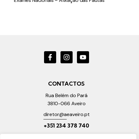
Exames Nacionais – Afixação das Pautas
CONTACTOS
Rua Belém do Pará
3810-066
Aveiro
diretor@a
eaveiro.pt
+351 2
34 378 740